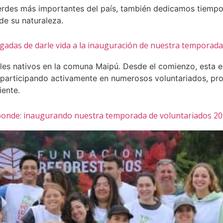
rdes más importantes del país, también dedicamos tiempo
de su naturaleza.
rgadas de darle vida a la inauguración de nuestra temporad
es nativos en la comuna Maipú. Desde el comienzo, esta 
 participando activamente en numerosos voluntariados, pro
ente.
esponde: inaugurando nuestra temporada de voluntariados 2