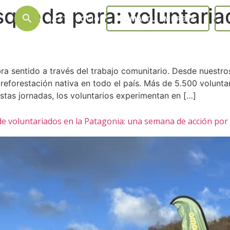
squeda para:
voluntaria
search
HAZTE SOCIO
SUMA TU EMPRESA
a sentido a través del trabajo comunitario. Desde nuestros
reforestación nativa en todo el país. Más de 5.500 volunta
stas jornadas, los voluntarios experimentan en […]
 de voluntariados en la Patagonia: una semana de acción por