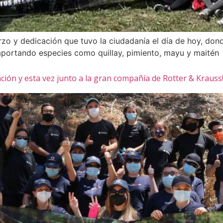
erzo y dedicación que tuvo la ciudadanía el día de hoy, don
aportando especies como quillay, pimiento, mayu y maitén
ión y esta vez junto a la gran compañía de Rotter & Krauss