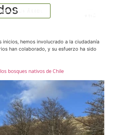
dos
menu
ENGLISH
REGALA UN ÁRBOL
MENÚ
 inicios, hemos involucrado a la ciudadanía
rios han colaborado, y su esfuerzo ha sido
 los bosques nativos de Chile